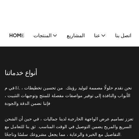
اتصل بنا
عنا
المشاريع
المنتجات
HOME
أنواع خدماتنا
في م&L ، نحن نقدم حلولًا مصممة لتوليد رؤيتك. من تحسين تخطيطات
الأبواب والنافذة إلى توفير مواصفات مفصلة للمنتج وتوجيهات التثبيت ،
فإننا نضمن الدقة والجودة
تعزز تصاميم عرض الواجهة الخارجية لدينا جماليات ، في حين أن الشحن
السريع والمريح يضمن التوصيل في الوقت المناسب. ثق بنا للتعامل مع
التفاصيل مع الخبرة والرعاية ، مما يجعل مشروعك سلسًا وناجحًا.