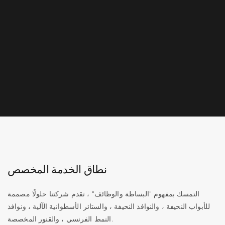
نطاق الخدمة المخصص
التمسك بمفهوم "البساطة والوظائف" ، تقدم شركتنا حلولًا مصممة
للأبواب النحيفة ، والنوافذ النحيفة ، والستائر الأسطوانية الآلية ، ونوافذ
النمط الفرنسي ، والقنور المخصصة.