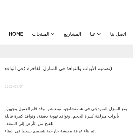
اتصل بنا
عنا
المشاريع
المنتجات
HOME
تصميم الأبواب والنوافذ في المنازل الفاخرة (في الواقع)
2026-05-31
يقع المنزل النموذجي في شانغشانجو، تونغتشو. وقد قام العميل بتجهيزه
بأبواب منزلقة كبيرة الحجم، ونوافذ تهوية دقيقة، ونوافذ كبيرة قابلة
للفتح من الأرض إلى السقف.
تم بناء غرفة معيشة خارجية بتصميم بسيط في الفناء.