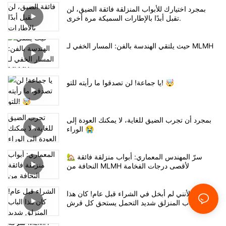
بمجرد اختيارك للأبواب المنزلقة فائقة الضيق، لن
تقبل أبدًا بالإطارات السميكة مرة أخرى.
حيث يلتقي الهندسة بالفن: المسار الخفي لـ MLMH
يا جماعة! لن تصدقوا ما رأيته للتو! 🤯
بمجرد أن تجرب الضيق للغاية، لا يمكنك العودة إلى
الوراء 😭
🏡 سرّ المهندس المعماري: أبواب منزلقة فائقة
النحافة من MLMH لأقصى درجات الفخامة
أنا سعيد لأنني لم أبخل في الشراء قبل عام! كان هذا
الباب المنزلق شديد التحمل يستحق كل قرش.