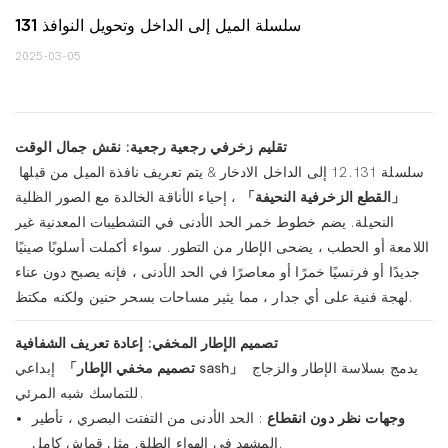
131 سلسلة الميل إلى الداخل وتحويل النوافذ
2025-03-05
تقليم زخرفي رجعية رجعية: نقش جمال الوقت
سلسلة 12.131 إلى الداخل الادخار & يتم تعريف نافذة الميل من قبلها
「القطع الزخرفية النحيفة」
، إحياء الأناقة الخالدة مع الصور الظلية
النحيلة. يضم خطوط خمر الحد الأدنى في التشطيبات المعدنية غير
اللامعة أو الحطب ، يضحى الإطار من التطور. سواء أكملت أسلوبًا صينيًا
جديدًا أو فرنسيًا خمرًا أو معاصرًا في الحد الأدنى ، فإنه يصبح دون عناء
لهجة فنية على أي جدار ، مما يثير مساحات بسحر حنين ولكنه مكتظ.
تصميم الإطار المخفي: إعادة تعريف الشفافية
يدمج بسلاسة الإطار والزجاج
「تصميم مخفي الإطار sash」
إبداعي
للتماسك شبه المرئي.
وجهات نظر دون انقطاع
: الحد الأدنى من التفتت البصري ، تأطير
المشهد في الهواء الطلق مثل قماش كامل.