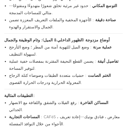
التوسع المكاني
: حدود غير مرئية تخلق شعورًا متهدوءًا ومفتوحًا—
مثالي للمساحات المدمجة.
صناعة دقيقة
: الأجهزة المخفية والملفات التعريف المعززة تضمن
الجمال والاستقرار والهدوء.
أوضاع مزدوجة (الظهور الداخلي & الميل): وئام الوظيفة والجمال
عملية مرنة
: وضع الميل للتهوية آمنة من المطر ؛ وضع التأرجح
لسهولة التنظيف.
تفاصيل أنيقة
: يضمن القطع النحيفة المقترنة بمفصلات خفية عملية
لتوفير المساحة.
الختم الصامت
: حشيات متعددة الطبقات وضوضاء كتلة الزجاج
المعزولة الحرارية ودرجات الحرارة القصوى.
التطبيقات المثالية:
المساكن الفاخرة
: رفع الفيلات والشقق واللفافة مع الانصهار
الحداثي.
: CAFéS ، معارض ، فنادق بوتيك—إعادة تعريف
المساحات التجارية
الأجواء من خلال النوافذ المفصلة.