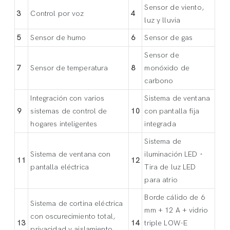
Sensor de viento,
3
Control por voz
4
luz y lluvia
5
Sensor de humo
6
Sensor de gas
Sensor de
7
Sensor de temperatura
8
monóxido de
carbono
Integración con varios
Sistema de ventana
9
sistemas de control de
10
con pantalla fija
hogares inteligentes
integrada
Sistema de
Sistema de ventana con
iluminación LED ·
11
12
pantalla eléctrica
Tira de luz LED
para atrio
Borde cálido de 6
Sistema de cortina eléctrica
mm + 12 A + vidrio
con oscurecimiento total,
13
14
triple LOW-E
privacidad y aislamiento