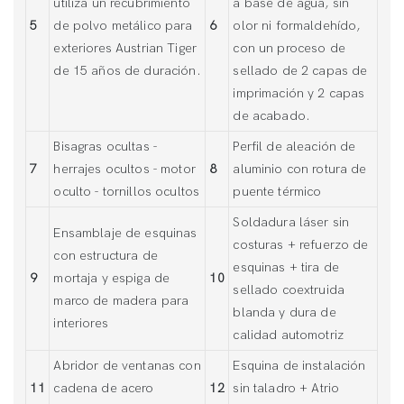
utiliza un recubrimiento
a base de agua, sin
5
de polvo metálico para
6
olor ni formaldehído,
exteriores Austrian Tiger
con un proceso de
de 15 años de duración.
sellado de 2 capas de
imprimación y 2 capas
de acabado.
Bisagras ocultas -
Perfil de aleación de
7
herrajes ocultos - motor
8
aluminio con rotura de
oculto - tornillos ocultos
puente térmico
Soldadura láser sin
Ensamblaje de esquinas
costuras + refuerzo de
con estructura de
esquinas + tira de
9
mortaja y espiga de
10
sellado coextruida
marco de madera para
blanda y dura de
interiores
calidad automotriz
Abridor de ventanas con
Esquina de instalación
11
cadena de acero
12
sin taladro + Atrio