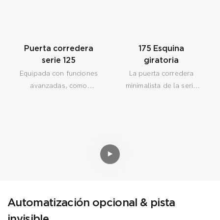
Puerta corredera
175 Esquina
serie 125
giratoria
Equipada con funciones
La puerta corredera
avanzadas, como
minimalista de la serie
sensores inteligentes
MLMH 175 está
intuitivos, la puerta
diseñada para ofrecer
detecta obstáculos sin
aislamiento térmico.
esfuerzo y se detiene
Puede instalarse en
para una mayor
zonas de alta demanda,
seguridad.
siendo especialmente
adecuada para regiones
frías.
Automatización opcional & pista
invisible