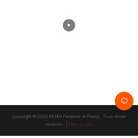
Porte pivotante
Porte pivotante
série 125
Copyright © 2026 MLMH Fenêtres et Portes. Tous droits
réservés. |
Plan du site