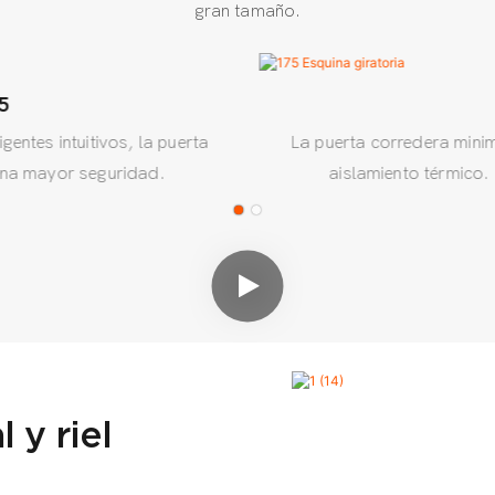
gran tamaño.
5
ntes intuitivos, la puerta
La puerta corredera mini
 una mayor seguridad.
aislamiento térmico.
especi
 y riel