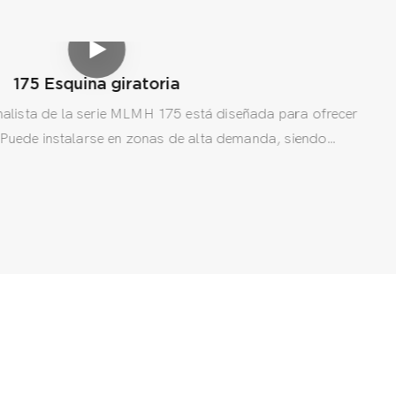
175 Esquina giratoria
malista de la serie MLMH 175 está diseñada para ofrecer
 Puede instalarse en zonas de alta demanda, siendo
almente adecuada para regiones frías.