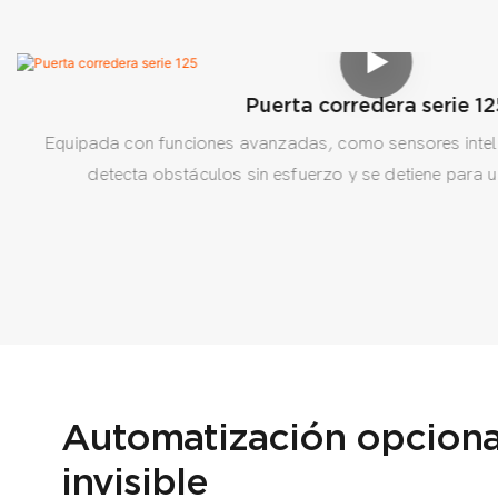
Puerta corredera serie 12
Equipada con funciones avanzadas, como sensores intelige
detecta obstáculos sin esfuerzo y se detiene para
Automatización opcional
invisible