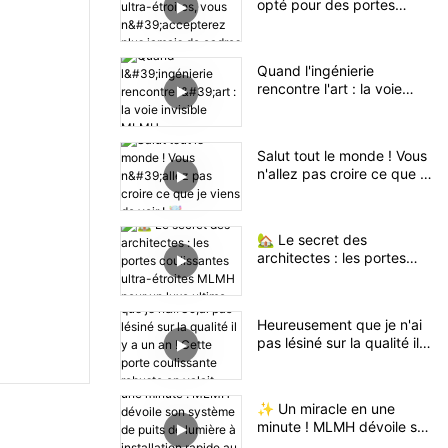
opté pour des portes
coulissantes ultra-étroites,
vous n'accepterez plus
jamais de cadres épais.
Quand l'ingénierie
rencontre l'art : la voie
invisible MLMH
Salut tout le monde ! Vous
n'allez pas croire ce que je
viens de voir ! 🤯
🏡 Le secret des
architectes : les portes
coulissantes ultra-étroites
MLMH pour un luxe ultime
Heureusement que je n'ai
pas lésiné sur la qualité il y
a un an ! Cette porte
coulissante robuste en
valait vraiment la peine.
✨ Un miracle en une
minute ! MLMH dévoile son
système de puits de