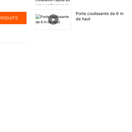
lumière à installation
rapide au salon
Porte coulissante de 6 m
professionnel 🏗️
PRODUITS
de haut