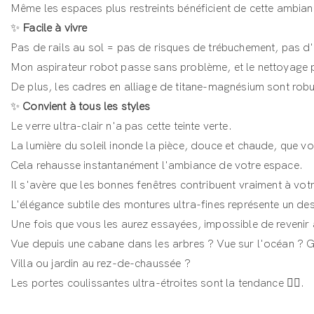
Même les espaces plus restreints bénéficient de cette ambian
✨
Facile à vivre
Pas de rails au sol = pas de risques de trébuchement, pas d
Mon aspirateur robot passe sans problème, et le nettoyage 
De plus, les cadres en alliage de titane-magnésium sont robu
✨
Convient à tous les styles
Le verre ultra-clair n'a pas cette teinte verte.
La lumière du soleil inonde la pièce, douce et chaude, que v
Cela rehausse instantanément l'ambiance de votre espace.
Il s'avère que les bonnes fenêtres contribuent vraiment à vot
L'élégance subtile des montures ultra-fines représente un des
Une fois que vous les aurez essayées, impossible de reveni
Vue depuis une cabane dans les arbres ? Vue sur l'océan ? 
Villa ou jardin au rez-de-chaussée ?
Les portes coulissantes ultra-étroites sont la tendance 🏃‍♀️.