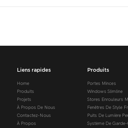
Liens rapides
Produits
Home
Portes Minces
Produits
Windows Slimline
Projets
Stores Enrouleurs 
À Propos De Nous
Fenêtres De Style F
Contactez-Nous
Puits De Lumière Pe
À Propos
Système De Garde-