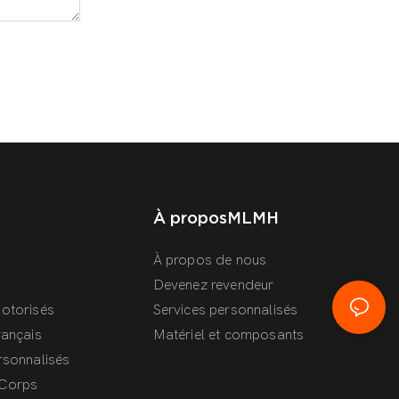
À propos
MLMH
À propos de nous
Devenez revendeur
Motorisés
Services personnalisés
rançais
Matériel et composants
rsonnalisés
Corps