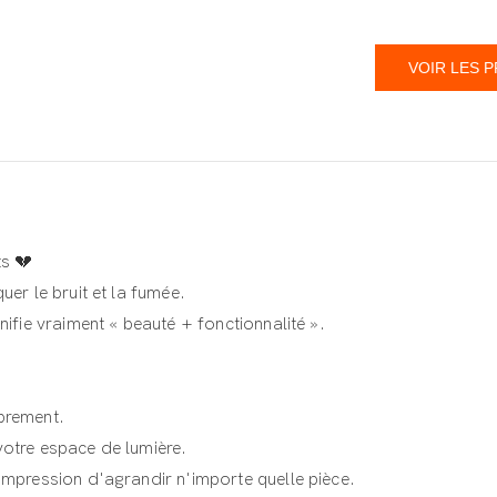
VOIR LES 
,
s 💔
uer le bruit et la fumée.
nifie vraiment « beauté + fonctionnalité ».
mbrement.
votre espace de lumière.
'impression d'agrandir n'importe quelle pièce.