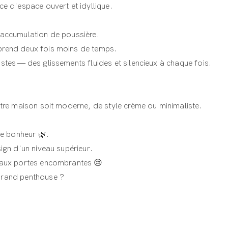
ce d'espace ouvert et idyllique.
'accumulation de poussière.
prend deux fois moins de temps.
stes — des glissements fluides et silencieux à chaque fois.
otre maison soit moderne, de style crème ou minimaliste.
re bonheur 🌿.
ign d'un niveau supérieur.
r aux portes encombrantes 😢
Grand penthouse ?