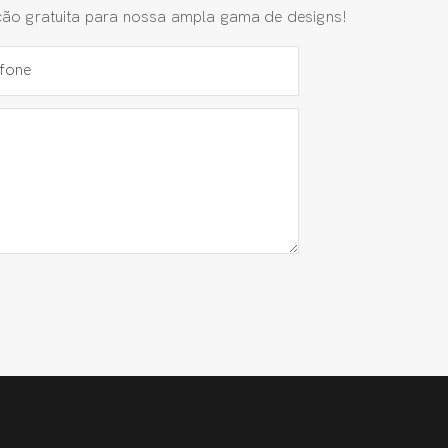
ção gratuita para nossa ampla gama de designs!
efone