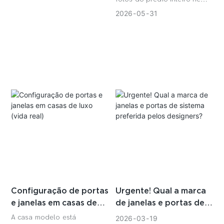
criaremos grandes narrativas.
2026
05
31
Em vez disso,
apresentaremos a beleza
das portas e janelas de
sistema com molduras
estreitas, a partir de cada
janela e porta.
Configuração de portas
Urgente! Qual a marca
e janelas em casas de
de janelas e portas de
luxo (vida real)
sistema preferida pelos
A casa modelo está
2026
03
19