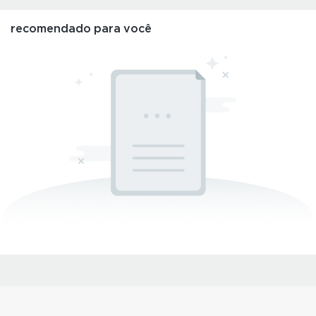
ou porta verdadeiramente
obras-primas construídas
luxuosa faz mais do que
por meio de nossos sistemas
recomendado para você
apenas ter uma boa
ultrafinos e serviços
aparência — ela tem um
especializados.
ótimo desempenho. Ela cria
um santuário de conforto,
tranquilidade e segurança,
protegendo você das
intempéries sem que você
perceba.