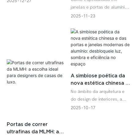
2025
12
27
contorno simples, vidros de
mas residenciais:
Poética da Luz e da
janelas e portas de alumínio
grandes dimensões, portas e
Sombra de uma Mansão
com perfis estreitos, sempre
2025
11
23
janelas integradas em toda a
de 800 m² em Pequim,
acreditamos que um bom
construção conferem o
China
projeto de janela e porta é
toque final.
um "poeta invisível" que
possibilita o diálogo entre
arquitetura e natureza, e a
simbiose entre tradição e
modernidade. O caso do
A simbiose poética da
Beijing China Mansion é a
nova estética chinesa e
expressão máxima desse
das portas e janelas
conceito.
No âmbito da arquitetura e
modernas de alumínio:
do design de interiores, a
desbloqueie luz,
colisão entre a "concepção
2025
10
17
sombra e eficiência no
artística tradicional" e a
espaço
"tecnologia moderna"
Portas de correr
sempre dá origem a obras
ultrafinas da MLMH: a