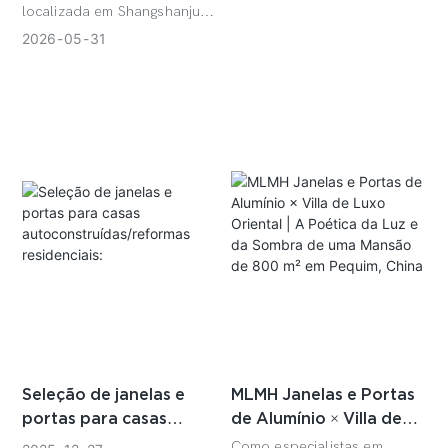
designers?
localizada em Shangshanju,
Tongzhou. O cliente a
2026
05
31
equipou com portas de
correr extragrandes, janelas
de microventilação e um
sistema de janelas
panorâmicas do chão ao
teto. No pátio, foi construída
uma sala de estar minimalista
ao ar livre. Todo o edifício
apresenta um estilo
moderno, complementado
pelas janelas de correr de
alta qualidade da Schlick e
pelos poços de luz da
Willux, criando uma
Seleção de janelas e
MLMH Janelas e Portas
atmosfera grandiosa e
portas para casas
de Alumínio × Villa de
inspiradora. Linhas de
autoconstruídas/refor
Luxo Oriental | A
Como especialistas em