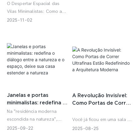
cativantes. Recentemente, um
escolha ideal para
O Despertar Espacial das
conjunto de projetos de
designers de casas de
Vilas Minimalistas: Como as
espaços que interpretam
luxo.
Portas Deslizantes
2025
11
02
vividamente a Nova Estética
Ultraestreitas Remodelam a
Chinesa nos fez perceber
Estética da Vida Moderna.
mais uma vez: portas e
Da rusticidade natural do
janelas de alumínio estão se
estilo wabi-sabi, ao luxo
tornando os principais
requintado do estilo light
vetores da "renovação da
luxury, e às linhas puras do
tradição".
minimalismo moderno, a
diversidade de estilos de
vilas impõe exigências
Janelas e portas
A Revolução Invisível:
extremamente altas à
minimalistas: redefina o
Como Portas de Correr
"adaptabilidade" de portas e
diálogo entre a
Ultrafinas Estão
Na "residência moderna
janelas.
natureza e o espaço,
Redefinindo a
escondida na natureza",
Você já ficou em uma sala e
deixe sua casa estender
Arquitetura Moderna
janelas e portas minimalistas
sentiu aquela atração
2025
09
22
2025
08
25
a natureza
são o elo fundamental que
magnética em direção ao