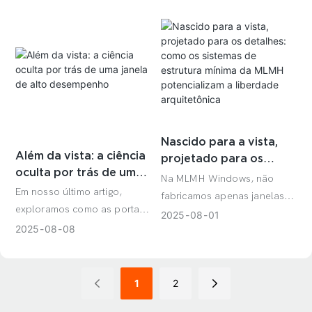
conecta a arquitetura à
exterior?’Não se trata mais
natureza. Com um "design
apenas de ter uma vista, não
sem limites", elas rompem as
é mesmo? Na arquitetura
amarras do espaço,
moderna, o objetivo é
permitindo que o vento das
apagar a fronteira entre o
montanhas e a luz do céu
interior e o exterior. Mas
fluam livremente para a vida,
muitas vezes, as portas
redefinindo a experiência de
tradicionais com suas
Nascido para a vista,
"coexistir com a natureza".
molduras desajeitadas
Além da vista: a ciência
projetado para os
apenas atrapalham—elas
oculta por trás de uma
detalhes: como os
Na MLMH Windows, não
são uma barreira visual que
janela de alto
sistemas de estrutura
Em nosso último artigo,
fabricamos apenas janelas;
nos impede de sentir a
desempenho
mínima da MLMH
exploramos como as portas
fazemos parcerias com
2025
08
01
conexão que buscamos.
potencializam a
de correr minimalistas da
2025
08
08
arquitetos. Entendemos
liberdade arquitetônica
MLMH podem transformar
profundamente suas
um espaço com vistas
dificuldades e nos
deslumbrantes e
dedicamos a transformar
1
2
ininterruptas. Mas uma janela
seus desafios de design em