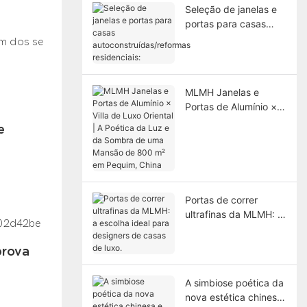
Seleção de janelas e
portas para casas
autoconstruídas/refor
Um dos seus destaques é, na verdade, uma janela e uma porta❓
mas residenciais:
MLMH Janelas e
Portas de Alumínio ×
Villa de Luxo Oriental |
e
A Poética da Luz e da
Sombra de uma
Mansão de 800 m²
em Pequim, China
Portas de correr
ultrafinas da MLMH: a
escolha ideal para
designers de casas de
prova
luxo.
A simbiose poética da
nova estética chinesa