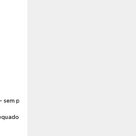
— sem perturbações mesmo ao abrir/fechar à noite
dequado tanto para moradias e apartamentos gran