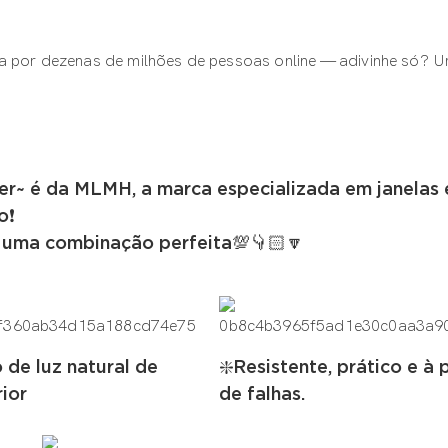
ta por dezenas de milhões de pessoas online — adivinhe só? 
er~ é da MLMH, a marca especializada em janelas 
❗️
é uma combinação perfeita💯👇🏻🔽
de luz natural de
❇️Resistente, prático e à 
rior
de falhas.