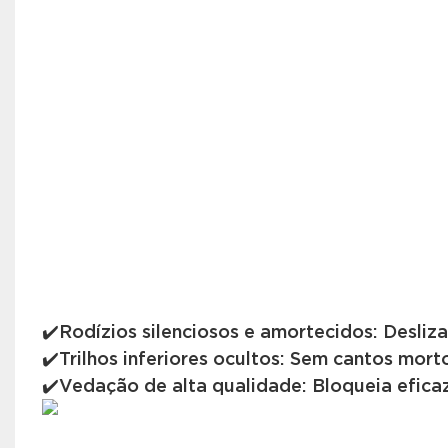
✔️Rodízios silenciosos e amortecidos: Desli
✔️Trilhos inferiores ocultos: Sem cantos morto
✔️Vedação de alta qualidade: Bloqueia efic