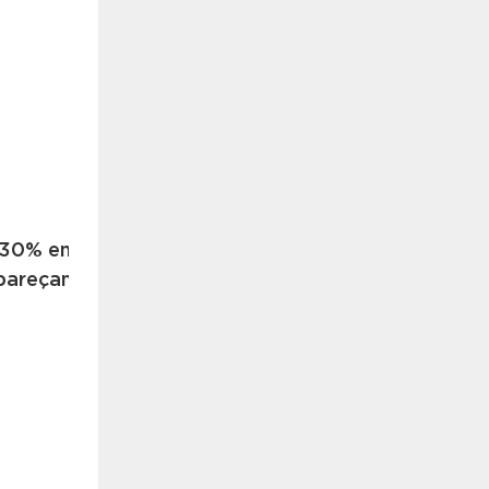
m 30% em comparação com janelas e portas comuns
 pareçam mais luminosos e abertos.