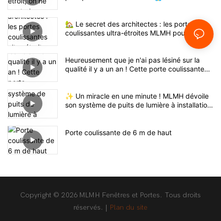
🏡 Le secret des architectes : les portes
coulissantes ultra-étroites MLMH pour un luxe
ultime
Heureusement que je n'ai pas lésiné sur la
qualité il y a un an ! Cette porte coulissante
robuste en valait vraiment la peine.
✨ Un miracle en une minute ! MLMH dévoile
son système de puits de lumière à installation
rapide au salon professionnel 🏗️
Porte coulissante de 6 m de haut
Copyright © 2026 MLMH Fenêtres et Portes. Tous droits
réservés. |
Plan du site