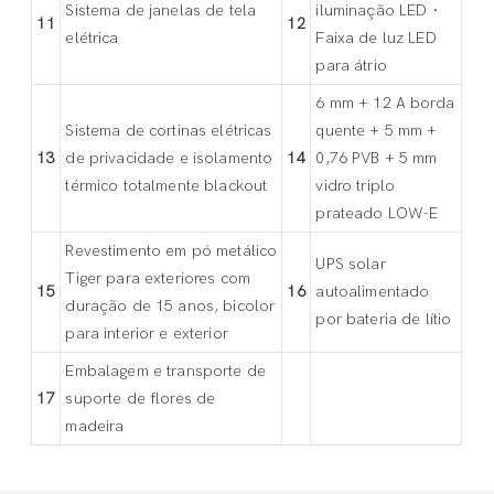
Sistema de janelas de tela
iluminação LED ·
11
12
elétrica
Faixa de luz LED
para átrio
6 mm + 12 A borda
Sistema de cortinas elétricas
quente + 5 mm +
13
de privacidade e isolamento
14
0,76 PVB + 5 mm
térmico totalmente blackout
vidro triplo
prateado LOW-E
Revestimento em pó metálico
UPS solar
Tiger para exteriores com
15
16
autoalimentado
duração de 15 anos, bicolor
por bateria de lítio
para interior e exterior
Embalagem e transporte de
17
suporte de flores de
madeira