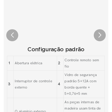
Configuração padrão
Controle remoto sem
1
Abertura elétrica
2
fio
Vidro de segurança
Interruptor de controle
padrão 5+12A com
3
4
externo
borda quente +
5+0,76+5 mm
As peças internas de
madeira usam tinta de
O alumínio externo