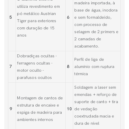
madeira importada, à
utiliza revestimento em
base de água, inodora
pó metálico Austrian
5
6
e sem formaldeído,
Tiger para exteriores
com processo de
com duração de 15
selagem de 2 primers e
anos
2 camadas de
acabamento.
Dobradiças ocultas -
Perfil de liga de
ferragens ocultas -
7
8
alumínio com ruptura
motor oculto -
térmica
parafusos ocultos
Soldagem a laser sem
emendas + reforço de
Montagem de cantos de
suporte de canto + tira
estrutura de encaixe e
9
10
de vedação
espiga de madeira para
coextrudada macia e
ambientes internos
dura de nível